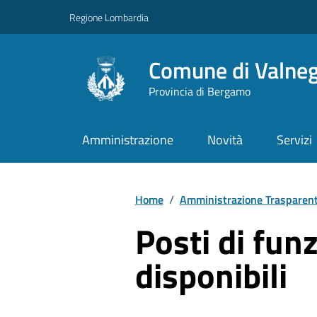
Vai ai contenuti
Vai al footer
Regione Lombardia
Comune di Valne
Provincia di Bergamo
Amministrazione
Novità
Servizi
Home
/
Amministrazione Trasparen
Posti di fun
disponibili