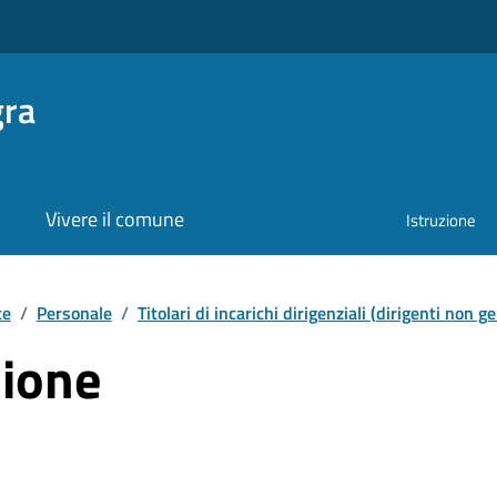
gra
Vivere il comune
Istruzione
te
/
Personale
/
Titolari di incarichi dirigenziali (dirigenti non ge
zione