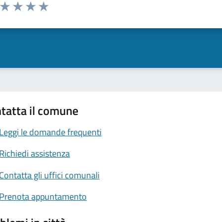
a da 1 a 5 stelle la pagina
ta 1 stelle su 5
Valuta 2 stelle su 5
Valuta 3 stelle su 5
Valuta 4 stelle su 5
Valuta 5 stelle su 5
tatta il comune
Leggi le domande frequenti
Richiedi assistenza
Contatta gli uffici comunali
Prenota appuntamento