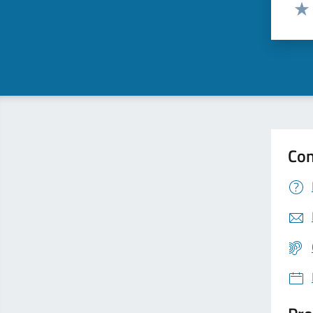
Valut
Valu
Con