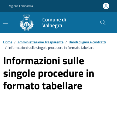
Vai ai contenuti
Vai al footer
Regione Lombardia
Comune di
Valnegra
Home
/
Amministrazione Trasparente
/
Bandi di gara e contratti
/
Informazioni sulle singole procedure in formato tabellare
Informazioni sulle
singole procedure in
formato tabellare