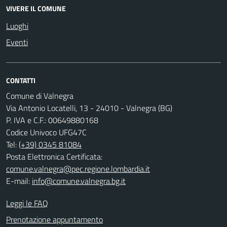
VIVERE IL COMUNE
Luoghi
Eventi
CONTATTI
Comune di Valnegra
Via Antonio Locatelli, 13 - 24010 - Valnegra (BG)
P. IVA e C.F.: 00649880168
Codice Univoco UFG47C
Tel:
(+39) 0345 81084
Posta Elettronica Certificata:
comune.valnegra@pec.regione.lombardia.it
E-mail:
info@comune.valnegra.bg.it
Leggi le FAQ
Prenotazione appuntamento