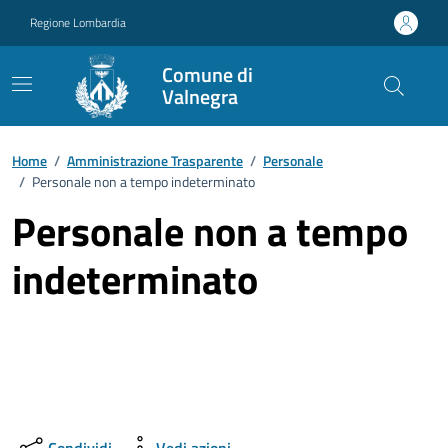
Vai ai contenuti
Vai al footer
Regione Lombardia
Comune di
Valnegra
Home
/
Amministrazione Trasparente
/
Personale
/
Personale non a tempo indeterminato
Personale non a tempo
indeterminato