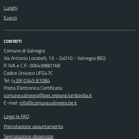
Luoghi
Eventi
CONTATTI
Comune di Valnegra
Via Antonio Locatelli, 13 - 24010 - Valnegra (BG)
P. IVA e C.F.: 00649880168
Codice Univoco UFG47C
Tel:
(+39) 0345 81084
Posta Elettronica Certificata:
comune.valnegra@pec.regione.lombardia.it
E-mail:
info@comune.valnegra.bg.it
Leggi le FAQ
Prenotazione appuntamento
Segnalazione disservizio