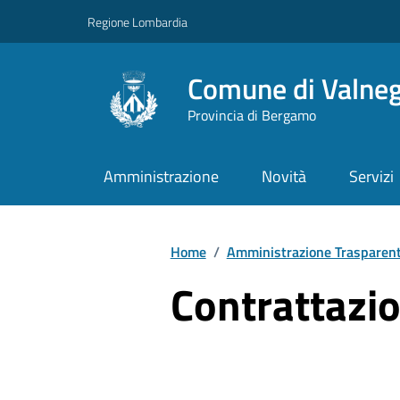
Vai ai contenuti
Vai al footer
Regione Lombardia
Comune di Valne
Provincia di Bergamo
Amministrazione
Novità
Servizi
Home
/
Amministrazione Trasparen
Contrattazio