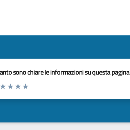
nto sono chiare le informazioni su questa pagina
a da 1 a 5 stelle la pagina
ta 1 stelle su 5
Valuta 2 stelle su 5
Valuta 3 stelle su 5
Valuta 4 stelle su 5
Valuta 5 stelle su 5