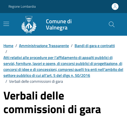
Vai ai contenuti
Vai al footer
Regione Lombardia
Comune di
Valnegra
Home
/
Amministrazione Trasparente
/
Bandi di gara e contratti
/
Atti relativi alle procedure per l’affidamento di appalti pubblici di
servizi, forniture, lavori e opere, di concorsi pubblici di progettazione, di
concorsi di idee e di concessioni, compresi quelli tra enti nell'ambito del
settore pubblico di cui all'art. 5 del dlgs n. 50/2016
/
Verbali delle commissioni di gara
Verbali delle
commissioni di gara