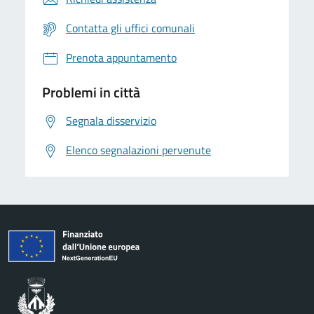
Contatta gli uffici comunali
Prenota appuntamento
Problemi in città
Segnala disservizio
Elenco segnalazioni pervenute