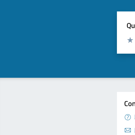
Qua
Valut
Valu
Con