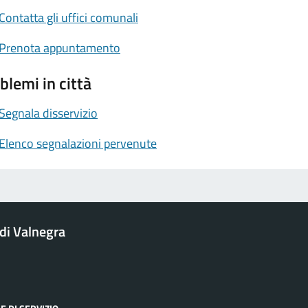
Contatta gli uffici comunali
Prenota appuntamento
blemi in città
Segnala disservizio
Elenco segnalazioni pervenute
i Valnegra