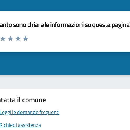
nto sono chiare le informazioni su questa pagina
a da 1 a 5 stelle la pagina
ta 1 stelle su 5
Valuta 2 stelle su 5
Valuta 3 stelle su 5
Valuta 4 stelle su 5
Valuta 5 stelle su 5
tatta il comune
Leggi le domande frequenti
Richiedi assistenza