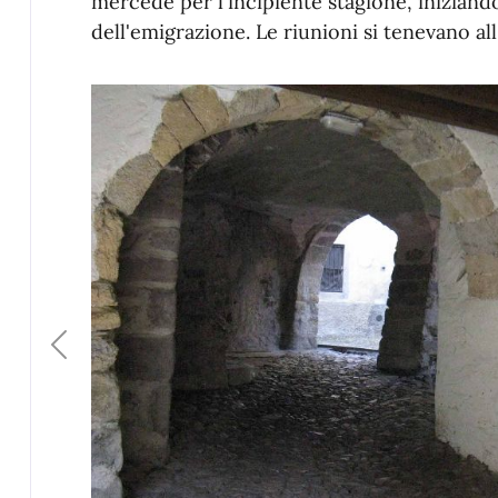
mercede per l'incipiente stagione, iniziand
dell'emigrazione. Le riunioni si tenevano all
Previous