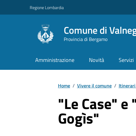
Vai ai contenuti
Vai al footer
Regione Lombardia
Comune di Valne
Provincia di Bergamo
Amministrazione
Novità
Servizi
Home
/
Vivere il comune
/
Itinerar
"Le Case" e 
Gogìs"