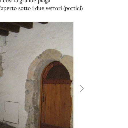
o così la grande piaga
'aperto sotto i due vettori (portici)
Next