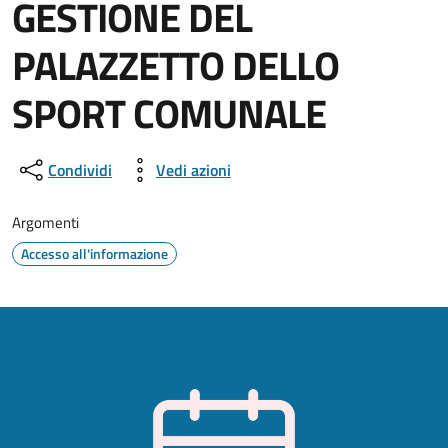
GESTIONE DEL
PALAZZETTO DELLO
SPORT COMUNALE
Dettagli della notizia
Condividi
Vedi azioni
Argomenti
Accesso all'informazione