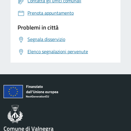
Contatta gli uffici comunali
Prenota appuntamento
Problemi in città
Segnala disservizio
Elenco segnalazioni pervenute
Comune di Valnegra