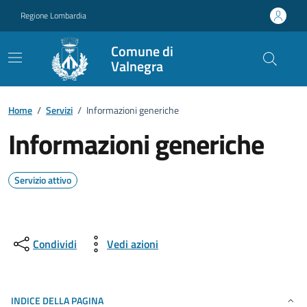
Vai ai contenuti
Vai al footer
Regione Lombardia
Comune di
Valnegra
Home
/
Servizi
/
Informazioni generiche
Informazioni generiche
Servizio attivo
Condividi
Vedi azioni
INDICE DELLA PAGINA