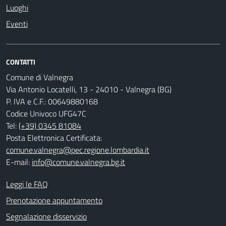
Luoghi
Eventi
CONTATTI
Comune di Valnegra
Via Antonio Locatelli, 13 - 24010 - Valnegra (BG)
P. IVA e C.F.: 00649880168
Codice Univoco UFG47C
Tel:
(+39) 0345 81084
Posta Elettronica Certificata:
comune.valnegra@pec.regione.lombardia.it
E-mail:
info@comune.valnegra.bg.it
Leggi le FAQ
Prenotazione appuntamento
Segnalazione disservizio