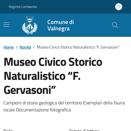
Vai ai contenuti
Vai al footer
Regione Lombardia
Comune di
Valnegra
Home
/
Novità
/
Museo Civico Storico Naturalistico “F. Gervasoni”
Museo Civico Storico
Naturalistico “F.
Gervasoni”
Dettagli della notizia
Campioni di storia geologica del territorio Esemplari della fauna
locale Documentazione fotografica
Data:
Tempo di lettura: