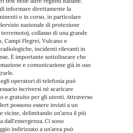
 test nelle altre regioni italiane.
à di informare direttamente la
inenti o in corso, in particolare
 Servizio nazionale di protezione
 terremoto), collasso di una grande
io, Campi Flegrei, Vulcano e
adiologiche, incidenti rilevanti in
tense. È importante sottolineare che
formazione e comunicazione già in uso
rarle.
egli operatori di telefonia può
ssario iscriversi né scaricare
o e gratuito per gli utenti. Attraverso
lert possono essere inviati a un
 vicine, delimitando un'area il più
ta dall'emergenza. Ci sono
ggio indirizzato a un’area può