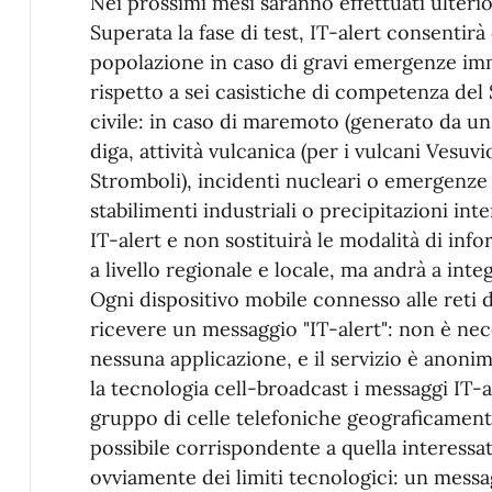
Nei prossimi mesi saranno effettuati ulteriori
Superata la fase di test, IT-alert consentir
popolazione in caso di gravi emergenze imm
rispetto a sei casistiche di competenza del
civile: in caso di maremoto (generato da un
diga, attività vulcanica (per i vulcani Vesuv
Stromboli), incidenti nucleari o emergenze r
stabilimenti industriali o precipitazioni in
IT-alert e non sostituirà le modalità di in
a livello regionale e locale, ma andrà a integ
Ogni dispositivo mobile connesso alle reti d
ricevere un messaggio "IT-alert": non è nece
nessuna applicazione, e il servizio è anonim
la tecnologia cell-broadcast i messaggi IT-a
gruppo di celle telefoniche geograficamente
possibile corrispondente a quella interessa
ovviamente dei limiti tecnologici: un messa