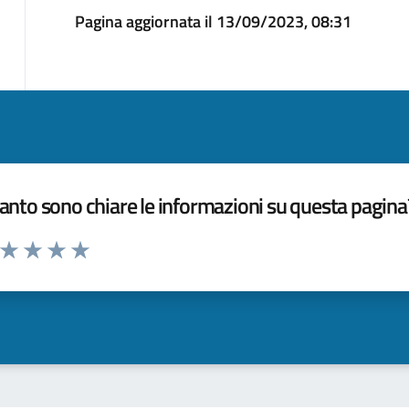
Pagina aggiornata il 13/09/2023, 08:31
nto sono chiare le informazioni su questa pagina
a da 1 a 5 stelle la pagina
ta 1 stelle su 5
Valuta 2 stelle su 5
Valuta 3 stelle su 5
Valuta 4 stelle su 5
Valuta 5 stelle su 5