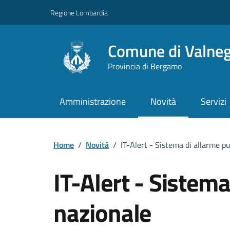
Vai ai contenuti
Vai al footer
Regione Lombardia
Comune di Valne
Provincia di Bergamo
Amministrazione
Novità
Servizi
Home
/
Novità
/
IT-Alert - Sistema di allarme p
IT-Alert - Sistem
nazionale