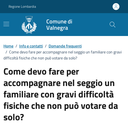
Vai ai contenuti
Vai al footer
Regione Lombardia
Comune di
Valnegra
Dettagli FAQ
Home
/
Info e contatti
/
Domande frequenti
/
Come devo fare per accompagnare nel seggio un familiare con gravi
difficoltà fisiche che non può votare da solo?
Come devo fare per
accompagnare nel seggio un
familiare con gravi difficoltà
fisiche che non può votare da
solo?