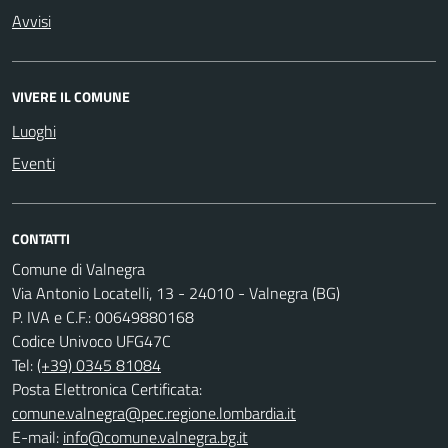
Avvisi
VIVERE IL COMUNE
Luoghi
Eventi
CONTATTI
Comune di Valnegra
Via Antonio Locatelli, 13 - 24010 - Valnegra (BG)
P. IVA e C.F.: 00649880168
Codice Univoco UFG47C
Tel:
(+39) 0345 81084
Posta Elettronica Certificata:
comune.valnegra@pec.regione.lombardia.it
E-mail:
info@comune.valnegra.bg.it