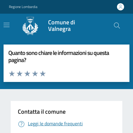
Vai ai contenuti
Vai al footer
Regione Lombardia
Comune di
Valnegra
Quanto sono chiare le informazioni su questa
pagina?
Valuta da 1 a 5 stelle la pagina
Valuta 1 stelle su 5
Valuta 2 stelle su 5
Valuta 3 stelle su 5
Valuta 4 stelle su 5
Valuta 5 stelle su 5
Contatta il comune
Leggi le domande frequenti