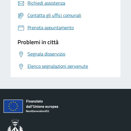
Richiedi assistenza
Contatta gli uffici comunali
Prenota appuntamento
Problemi in città
Segnala disservizio
Elenco segnalazioni pervenute