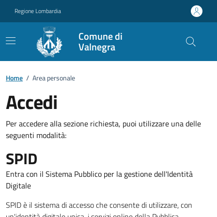
Vai ai contenuti
Vai al footer
Regione Lombardia
Comune di
Valnegra
Home
/
Area personale
Accedi
Per accedere alla sezione richiesta, puoi utilizzare una delle
seguenti modalità:
SPID
Entra con il Sistema Pubblico per la gestione dell'Identità
Digitale
SPID è il sistema di accesso che consente di utilizzare, con
un'identità digitale unica, i servizi online della Pubblica