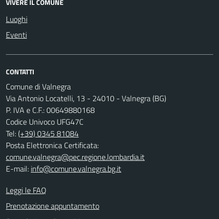
VIVERE IL COMUNE
Luoghi
Eventi
CONTATTI
Comune di Valnegra
Via Antonio Locatelli, 13 - 24010 - Valnegra (BG)
P. IVA e C.F.: 00649880168
Codice Univoco UFG47C
Tel:
(+39) 0345 81084
Posta Elettronica Certificata:
comune.valnegra@pec.regione.lombardia.it
E-mail:
info@comune.valnegra.bg.it
Leggi le FAQ
Prenotazione appuntamento