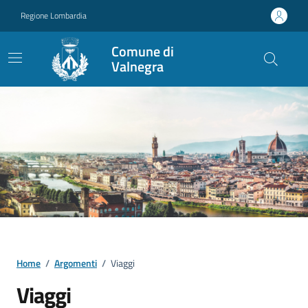
Vai ai contenuti
Vai al footer
Regione Lombardia
Comune di
Valnegra
Home
/
Argomenti
/
Viaggi
Viaggi