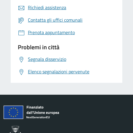
Richiedi assistenza
Contatta gli uffici comunali
Prenota appuntamento
Problemi in città
Segnala disservizio
Elenco segnalazioni pervenute