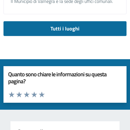
Il Municipio di Valnegra è la sede degli uffici comunali.
Tutti i luoghi
Quanto sono chiare le informazioni su questa
pagina?
Valuta da 1 a 5 stelle la pagina
Valuta 1 stelle su 5
Valuta 2 stelle su 5
Valuta 3 stelle su 5
Valuta 4 stelle su 5
Valuta 5 stelle su 5