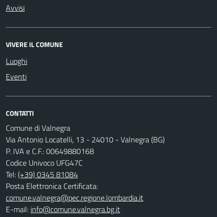
Avvisi
VIVERE IL COMUNE
Luoghi
Eventi
CONTATTI
Comune di Valnegra
Via Antonio Locatelli, 13 - 24010 - Valnegra (BG)
P. IVA e C.F.: 00649880168
Codice Univoco UFG47C
Tel:
(+39) 0345 81084
Posta Elettronica Certificata:
comune.valnegra@pec.regione.lombardia.it
E-mail:
info@comune.valnegra.bg.it