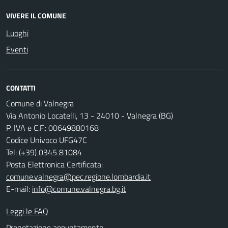
VIVERE IL COMUNE
Luoghi
Eventi
CONTATTI
Comune di Valnegra
Via Antonio Locatelli, 13 - 24010 - Valnegra (BG)
P. IVA e C.F.: 00649880168
Codice Univoco UFG47C
Tel:
(+39) 0345 81084
Posta Elettronica Certificata:
comune.valnegra@pec.regione.lombardia.it
E-mail:
info@comune.valnegra.bg.it
Leggi le FAQ
Prenotazione appuntamento