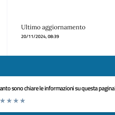
Ultimo aggiornamento
20/11/2024, 08:39
nto sono chiare le informazioni su questa pagina
a da 1 a 5 stelle la pagina
ta 1 stelle su 5
Valuta 2 stelle su 5
Valuta 3 stelle su 5
Valuta 4 stelle su 5
Valuta 5 stelle su 5