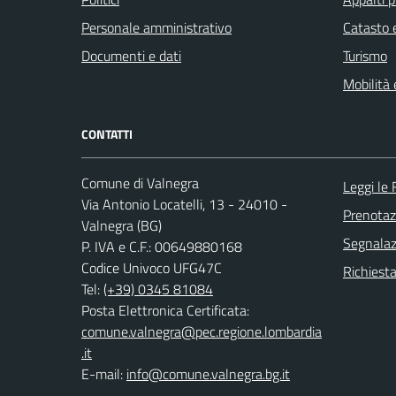
Personale amministrativo
Catasto e
Documenti e dati
Turismo
Mobilità 
CONTATTI
Comune di Valnegra
Leggi le
Via Antonio Locatelli, 13 - 24010 -
Prenota
Valnegra (BG)
Segnalazi
P. IVA e C.F.: 00649880168
Codice Univoco UFG47C
Richiesta
Tel:
(+39) 0345 81084
Posta Elettronica Certificata:
comune.valnegra@pec.regione.lombardia
.it
E-mail:
info@comune.valnegra.bg.it