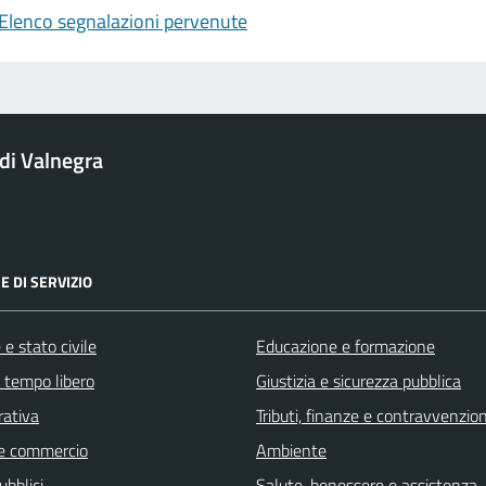
Elenco segnalazioni pervenute
i Valnegra
E DI SERVIZIO
e stato civile
Educazione e formazione
e tempo libero
Giustizia e sicurezza pubblica
rativa
Tributi, finanze e contravvenzion
e commercio
Ambiente
ubblici
Salute, benessere e assistenza