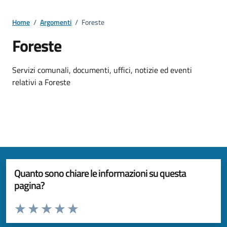
Home
/
Argomenti
/
Foreste
Foreste
Dettagli della notizia
Servizi comunali, documenti, uffici, notizie ed eventi
relativi a Foreste
Quanto sono chiare le informazioni su questa
pagina?
Valuta da 1 a 5 stelle la pagina
Valuta 1 stelle su 5
Valuta 2 stelle su 5
Valuta 3 stelle su 5
Valuta 4 stelle su 5
Valuta 5 stelle su 5